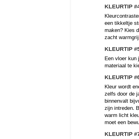
KLEURTIP #
Kleurcontraste
een tikkeltje 
maken? Kies da
zacht warmgrij
KLEURTIP #
Een vloer kun j
materiaal te ki
KLEURTIP #
Kleur wordt en
zelfs door de j
binnenvalt bij
zijn intreden. B
warm licht kleu
moet een bewus
KLEURTIP #