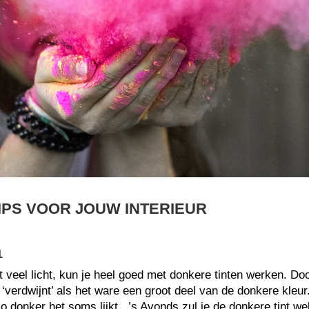
IPS VOOR JOUW INTERIEUR
1
 veel licht, kun je heel goed met donkere tinten werken. Door
 ‘verdwijnt’ als het ware een groot deel van de donkere kleur
o donker het soms lijkt. ’s Avonds zul je de donkere tint we