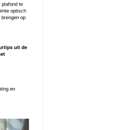
 plafond te
imte optisch
e brengen op
rtips uit de
et
hting en