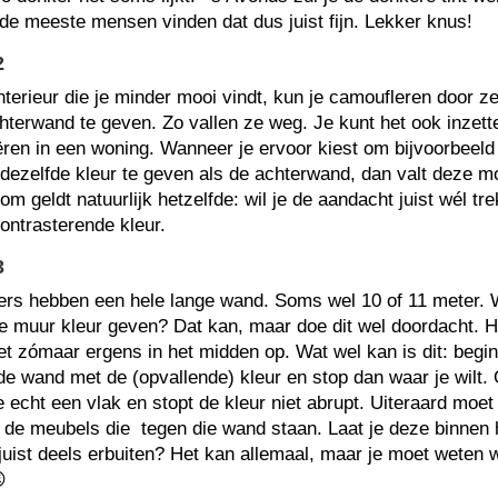
de meeste mensen vinden dat dus juist fijn. Lekker knus!
2
interieur die je minder mooi vindt, kun je camoufleren door z
chterwand te geven. Zo vallen ze weg. Je kunt het ook inzette
ëren in een woning. Wanneer je ervoor kiest om bijvoorbeeld
ezelfde kleur te geven als de achterwand, dan valt deze mo
m geldt natuurlijk hetzelfde: wil je de aandacht juist wél tr
ontrasterende kleur.
3
rs hebben een hele lange wand. Soms wel 10 of 11 meter. W
e muur kleur geven? Dat kan, maar doe dit wel doordacht. 
iet zómaar ergens in het midden op. Wat wel kan is dit: begin
 de wand met de (opvallende) kleur en stop dan waar je wilt.
 echt een vlak en stopt de kleur niet abrupt. Uiteraard moet
de meubels die tegen die wand staan. Laat je deze binnen 
f juist deels erbuiten? Het kan allemaal, maar je moet weten
