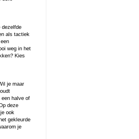
e dezelfde
n als tactiek
 een
oi weg in het
ekken? Kies
il je maar
Houdt
 een halve of
 Op deze
 je ook
het gekleurde
 waarom je