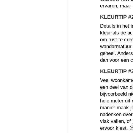
ervaren, maar 
KLEURTIP #
Details in het 
kleur als de a
om rust te cre
wandarmatuur d
geheel. Anderso
dan voor een c
KLEURTIP #
Veel woonkame
een deel van d
bijvoorbeeld n
hele meter uit
manier maak je
nadenken over 
vlak vallen, o
ervoor kiest. 