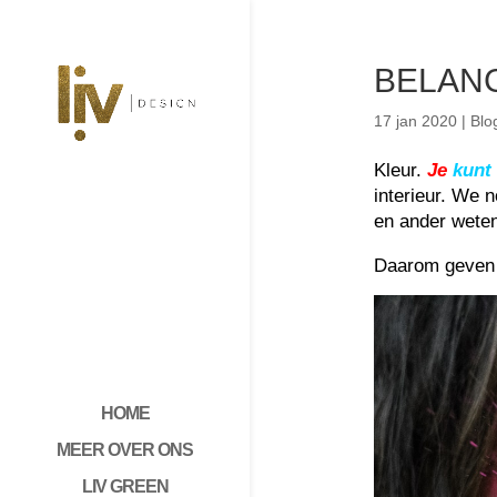
BELANG
17 jan 2020
|
Blo
Kleur.
Je
kunt
interieur. We 
en ander weten 
Daarom geven w
HOME
MEER OVER ONS
LIV GREEN