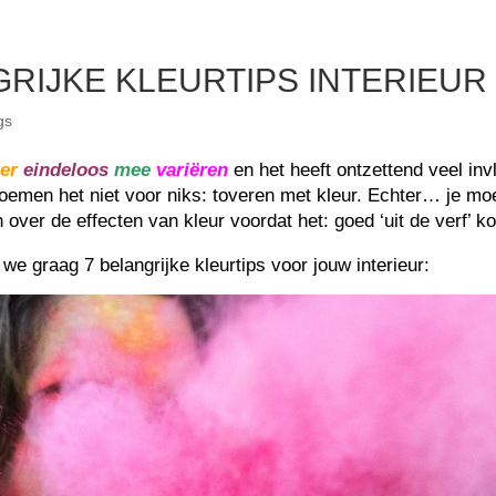
RIJKE KLEURTIPS INTERIEUR
gs
er
eindeloos
mee
variëren
en het heeft ontzettend veel inv
noemen het niet voor niks: toveren met kleur. Echter… je mo
over de effecten van kleur voordat het: goed ‘uit de verf’ k
e graag 7 belangrijke kleurtips voor jouw interieur: