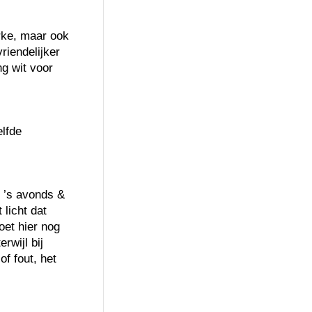
rke, maar ook
riendelijker
ng wit voor
elfde
n ’s avonds &
 licht dat
oet hier nog
erwijl bij
f fout, het