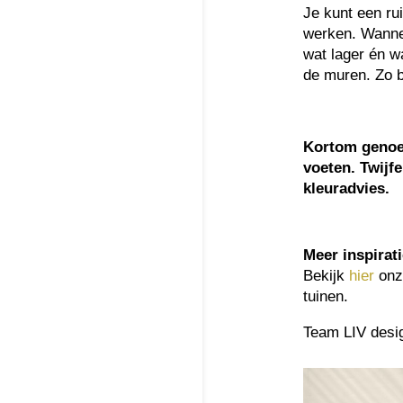
Je kunt een ru
werken. Wannee
wat lager én w
de muren. Zo b
Kortom genoeg
voeten. Twijf
kleuradvies.
Meer inspirat
Bekijk
hier
onz
tuinen.
Team LIV desi