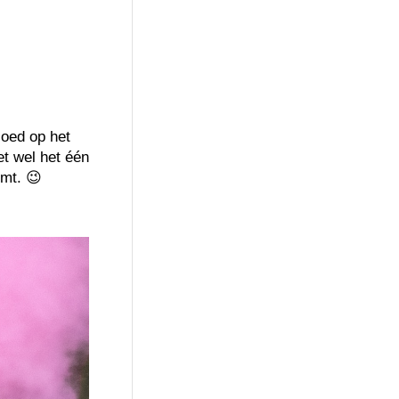
loed op het
et wel het één
omt. 😉