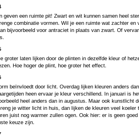
4
n geven een ruimte pit! Zwart en wit kunnen samen heel ste
strenge combinatie vormen. Wil je een ruimte wat zachter en v
n bijvoorbeeld voor antraciet in plaats van zwart. Of verva
s.
5
e groter laten lijken door de plinten in dezelfde kleur of hetz
ezen. Hoe hoger de plint, hoe groter het effect.
6
orm beïnvloedt door licht. Overdag lijken kleuren anders da
aargetijden heen ervaar je kleur verschillend. In januari is het
voorbeeld heel anders dan in augustus. Maar ook kunstlicht d
reng je witter licht in huis, dan lijken de kleuren veel koeler t
ren juist nog warmer zullen ogen. Ook hier: er is geen goed o
te keuze zijn.
7