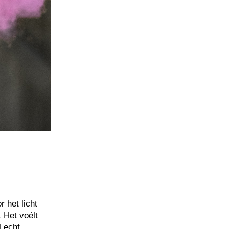
 het licht
. Het voélt
l echt