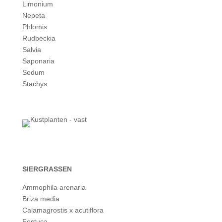
Limonium
Nepeta
Phlomis
Rudbeckia
Salvia
Saponaria
Sedum
Stachys
SIERGRASSEN
Ammophila arenaria
Briza media
Calamagrostis x acutiflora
Festuca