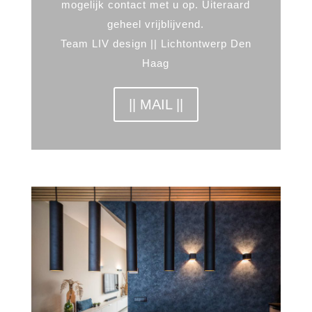
mogelijk contact met u op. Uiteraard
geheel vrijblijvend.
Team LIV design || Lichtontwerp Den
Haag
|| MAIL ||